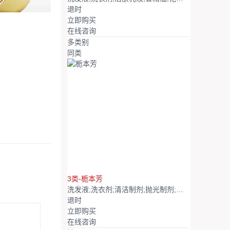
退
时
立即购买
在线咨询
多类别
同类
户
3类-栀本芳
洗发液;洗衣剂;清洁制剂;抛光制剂;香精油;化妆品;牙膏;香;动物用化妆品;空气芳香剂
退
时
立即购买
在线咨询