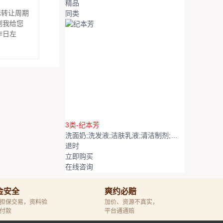
精品
标转让周期
同类
到我给您
作日左
3类-纪本芳
洗面奶;洗发液;洁肤乳液;清洁制剂;香精油;化妆品;美容面膜;化妆棉;牙膏;香
退
时
立即购买
在线咨询
金安全
爽约必赔
担保交易，资料验
加价、资源不真实，
付款
平台通通赔