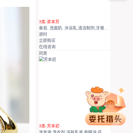
3类-茶本芳
香皂, 洗面奶, 沐浴乳;清洁制剂;牙膏;香精油;口红, 美容面膜, 化妆品, 香水
退
时
立即购买
在线咨询
同类
3类-芳本初
洗发液;洗衣剂;洁肤乳液;香精油;花露水;香水;化妆品清洗剂;化妆品;美容面膜;唇膏