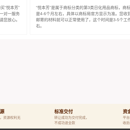
买“悦本芳”
“悦本芳”是属于商标分类的第3类日化用品商标，商
一对一服务
是4-6个月左右，具体以商标局官方显示为准。您收
请您放心。
邮寄的材料就可以正常使用了，这个时间是3-5个工
右。
源
标准交付
资
，资源权利无
转让成功为交付完成，
平台
不成功退全款
收后