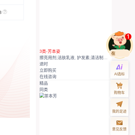
13
3类-芳本姿
擦亮用剂;洁肤乳液, 护发素;清洁制剂;牙膏;香精油;面部护肤液, 护肤霜, 美容面膜, 化妆品
退
时
立即购买
AI选标
在线咨询
精品
同类
购物车
我的足迹
意见反馈