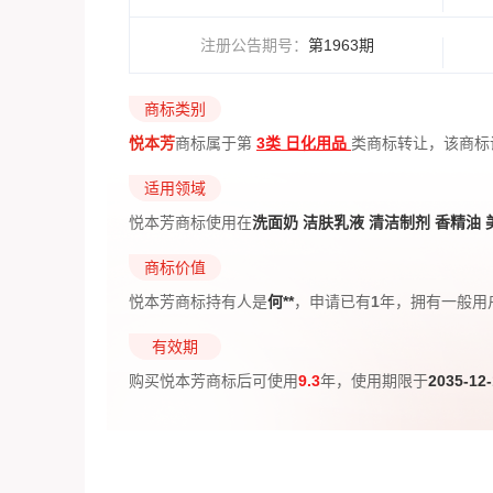
注册公告期号
：
第1963期
商标类别
悦本芳
商标属于第
3类 日化用品
类商标转让，该商标
适用领域
悦本芳商标使用在
洗面奶 洁肤乳液 清洁制剂 香精油 
商标价值
悦本芳商标持有人是
何**
，申请已有
1
年，拥有一般用
有效期
购买悦本芳商标后可使用
9.3
年，使用期限于
2035-12