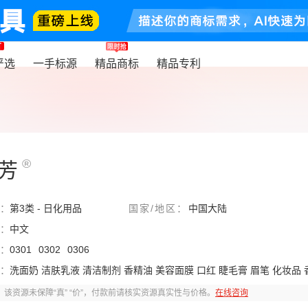
严选
一手标源
精品商标
精品专利
®
芳
：
第3类 - 日化用品
国家/地区
：
中国大陆
：
中文
：
0301
0302
0306
：
洗面奶 洁肤乳液 清洁制剂 香精油 美容面膜 口红 睫毛膏 眉笔 化妆品 
该资源未保障“真” “价”，付款前请核实资源真实性与价格。
在线咨询